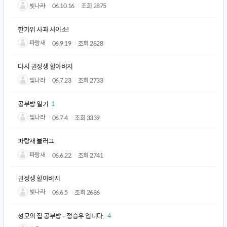
빛나라
06.10.16
조회
2875
한가위 사과 사이소!
파랑새
06.9.19
조회
2828
다시 권정생 할아버지
빛나라
06.7.23
조회
2733
공부방 일기
1
빛나라
06.7.4
조회
3339
파랑새 블러그
파랑새
06.6.22
조회
2741
권정생 할아버지
빛나라
06.6.5
조회
2686
성모의 집 공부방 - 정승우 입니다.
4