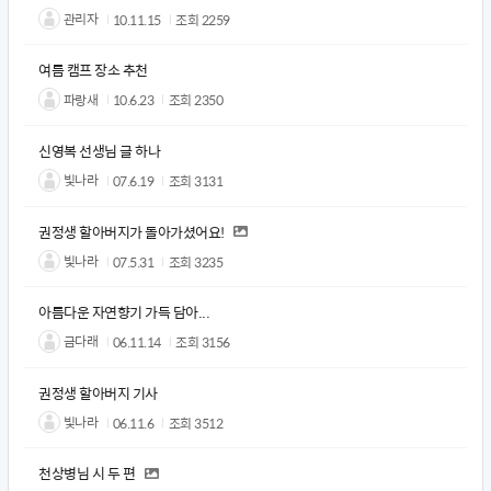
관리자
10.11.15
조회
2259
여름 캠프 장소 추천
파랑새
10.6.23
조회
2350
신영복 선생님 글 하나
빛나라
07.6.19
조회
3131
권정생 할아버지가 돌아가셨어요!
빛나라
07.5.31
조회
3235
아름다운 자연향기 가득 담아...
금다래
06.11.14
조회
3156
권정생 할아버지 기사
빛나라
06.11.6
조회
3512
천상병님 시 두 편