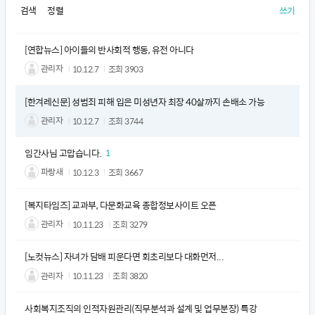
검색
정렬
쓰기
[연합뉴스] 아이들의 반사회적 행동, 유전 아니다
관리자
10.12.7
조회
3903
[한겨레신문] 성범죄 피해 입은 미성년자 최장 40살까지 손배소 가능
관리자
10.12.7
조회
3744
임간사님 고맙습니다.
1
파랑새
10.12.3
조회
3667
[복지타임즈] 교과부, 다문화교육 종합정보사이트 오픈
관리자
10.11.23
조회
3279
[노컷뉴스] 자녀가 담배 피운다면 회초리보다 대화먼저...
관리자
10.11.23
조회
3820
사회복지조직의 인적자원관리(직무분석과 설계 및 업무분장) 특강