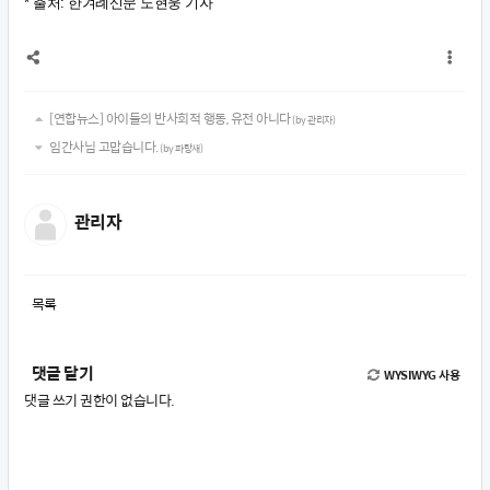
* 출처: 한겨례신문 노현웅 기자
[연합뉴스] 아이들의 반사회적 행동, 유전 아니다
(by 관리자)
임간사님 고맙습니다.
(by 파랑새)
관리자
목록
댓글 달기
WYSIWYG 사용
댓글 쓰기 권한이 없습니다.