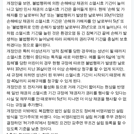
개정안을 보면, 불법행위에 의한 손해배상 채권의 소멸시효 기간이 늘어
나고 일반 민사 채권의 소멸시효 기간은 줄어들게 된다. 현재 ‘손해 및 가
해자를 안 날로부터 3년' 또는 ‘불법행위가 발생한 날로부터 10년'이었던
손해배상 채권의 소멸시효 기간은 ‘손해와 가해자를 안 날로부터 5년' 또
는 ‘불법행위로 인한 손해가 발생한 날로부터 20년'으로 크게 늘어난다. 이
처럼 소멸시효 기간을 늘린 것은 환경오염 등 긴 잠복기간 끝에 손해가 발
생하는 불법행위가 늘어남에 따라 피해자의 권리구제 기간을 충실히 보호
하겠다는 뜻으로 풀이된다.
개정안은 특히 미성년자가 ‘성적 침해'를 당한 경우에는 성년이 될 때까지
소멸시효 진행이 중단되는 특칙을 새로 마련했다. 예를 들어 6살에 ‘성적
침해'를 당한 어린이의 경우 현행 규정에 따르면 불법행위가 발생한 날로
부터 10년이 지난 16살이면 더 이상 손해배상 청구를 할 수 없게 되지만,
새 규정에 의하면 성년이 된 뒤부터 소멸시효 기간이 시작되기 때문에 최
장 40살까지 피해구제를 청구할 수 있게 된다.
개정안은 또 전자거래 활성화 등으로 거래 기간이 짧아지는 현상을 반영
해 일반 채권의 소멸시효 기간 규정에 ‘채권자가 권리를 행사할 수 있다는
사실 및 채무자를 안 때로부터 5년'이 지나면 더 이상 채권을 행사할 수 없
다는 규정을 추가했다.
개정안은 이밖에도 복잡했던 법인 설립 요건도 정비해 비영리법인 설립
방식을 ‘인가주의'로 바꿨다. 이는 비영리법인의 설립 허가를 주무 관청이
결정하던 ‘허가주의'에서 정해진 요건만 갖추면 무조건 설립 등록을 할 수
있도록 기준을 낮춘 것이다.