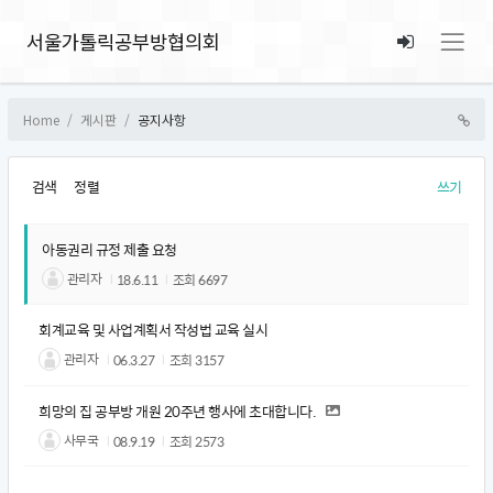
서울가톨릭공부방협의회
Home
게시판
공지사항
검색
정렬
쓰기
아동권리 규정 제출 요청
관리자
18.6.11
조회
6697
회계교육 및 사업계획서 작성법 교육 실시
관리자
06.3.27
조회
3157
희망의 집 공부방 개원 20주년 행사에 초대합니다.
사무국
08.9.19
조회
2573