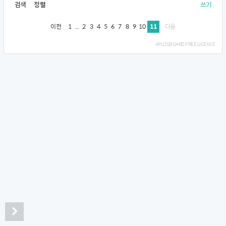
검색
정렬
쓰기
1
...
2
3
4
5
6
7
8
9
10
11
이전
다음
APLOSBOARD FREE LICENSE