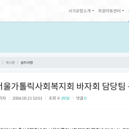
서가공협소개
회원아동센터
게시판
공지사항
서울가톨릭사회복지회 바자회 담당팀
리자
2006.03.21 12:01
조회 수
2932
댓글
0