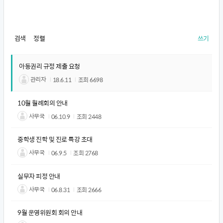
검색
정렬
쓰기
아동권리 규정 제출 요청
관리자
18.6.11
조회
6698
10월 월례회의 안내
사무국
06.10.9
조회
2448
중학생 진학 및 진로 특강 초대
사무국
06.9.5
조회
2768
실무자 피정 안내
사무국
06.8.31
조회
2666
9월 운영위원회 회의 안내