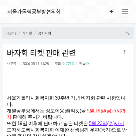
서울가톨릭공부방협의회
Home
게시판
공지사항
바자회 티켓 판매 관련
사무국
2006.05.11 11:28
조회 수
2733
댓글
0
서울가톨릭사회복지회 30주년 기념 바자회 관련 사항입니
다.
개별공부방에서는 장토이용권(티켓)을
5월 19일(금) 5시까
지
판매해 주시기 바랍니다.
또한 19일 이후에 판매하고 남은 티켓은
5월 23일(수)까지
도착하도록
사회복지회 이재완 선생님께 우편(등기)으로 반