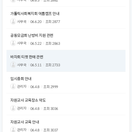
가톨릭사회복지회 여름캠프 안내
사무국
06.6.20
조회
2877
공동모금회 난방비 지원 관련
사무국
06.5.22
조회
2863
바자회 티켓 판매 관련
사무국
06.5.11
조회
2733
임시총회 안내
관리자
06.4.8
조회
2999
자원교사 교육장소 약도
관리자
06.4.8
조회
3036
자원교사 교육 안내
관리자
06.4.8
조회
3037