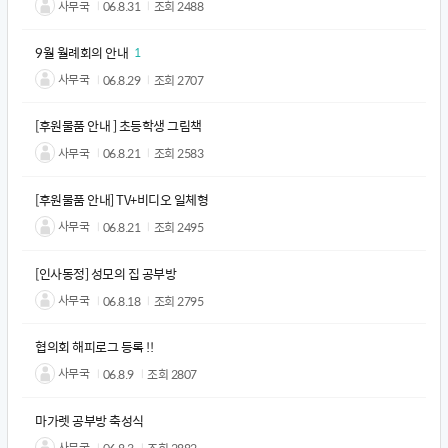
사무국
06.8.31
조회
2488
9월 월례회의 안내
1
사무국
06.8.29
조회
2707
[후원물품 안내 ] 초등학생 그림책
사무국
06.8.21
조회
2583
[후원물품 안내] TV+비디오 일체형
사무국
06.8.21
조회
2495
[인사동정] 성모의 집 공부방
사무국
06.8.18
조회
2795
협의회 해피로그 등록 !!
사무국
06.8.9
조회
2807
마가렛 공부방 축성식
사무국
06.8.3
조회
2882