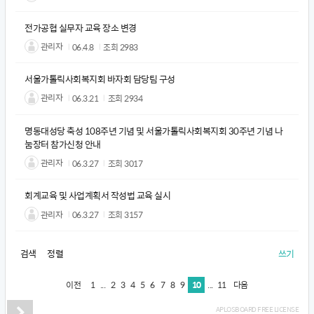
전가공협 실무자 교육 장소 변경
관리자
06.4.8
조회
2983
서울가톨릭사회복지회 바자회 담당팀 구성
관리자
06.3.21
조회
2934
명동대성당 축성 108주년 기념 및 서울가톨릭사회복지회 30주년 기념 나
눔장터 참가신청 안내
관리자
06.3.27
조회
3017
회계교육 및 사업계획서 작성법 교육 실시
관리자
06.3.27
조회
3157
검색
정렬
쓰기
1
...
2
3
4
5
6
7
8
9
10
...
11
이전
다음
APLOSBOARD FREE LICENSE