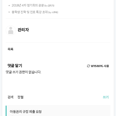
2018년 4차 정기회의 공문
(by 관리자)
중학생 진학 및 진로 특강 초대
(by 사무국)
관리자
목록
댓글 달기
WYSIWYG 사용
댓글 쓰기 권한이 없습니다.
검색
정렬
쓰기
아동권리 규정 제출 요청