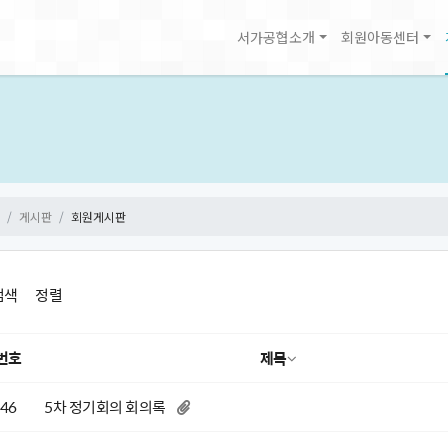
서가공협소개
회원아동센터
게시판
회원게시판
검색
정렬
번호
제목
46
5차 정기회의 회의록